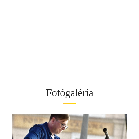
_DSC0563
_DSC1041
_DSC1051
_DSC1053
_DSC0445
Fotógaléria