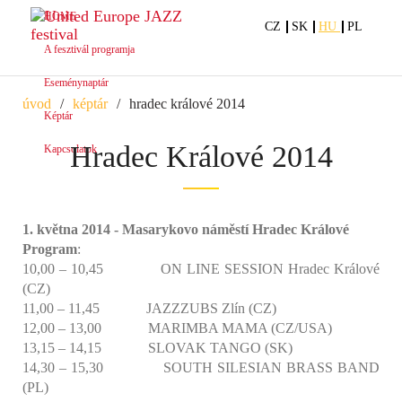
HOME
CZ
SK
HU
PL
A fesztivál programja
Eseménynaptár
úvod
képtár
hradec králové 2014
Képtár
Hradec Králové 2014
Kapcsolatok
1. května 2014 - Masarykovo náměstí Hradec Králové
Program
:
10,00 – 10,45 ON LINE SESSION Hradec Králové
(CZ)
11,00 – 11,45 JAZZZUBS Zlín (CZ)
12,00 – 13,00 MARIMBA MAMA (CZ/USA)
13,15 – 14,15 SLOVAK TANGO (SK)
14,30 – 15,30 SOUTH SILESIAN BRASS BAND
(PL)