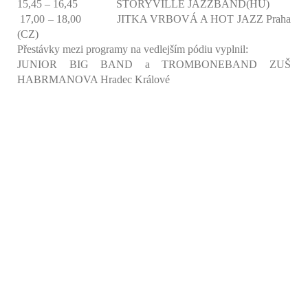
15,45 – 16,45 STORYVILLE JAZZBAND(HU)
17,00 – 18,00 JITKA VRBOVÁ A HOT JAZZ Praha
(CZ)
Přestávky mezi programy na vedlejším pódiu vyplnil:
JUNIOR BIG BAND a TROMBONEBAND ZUŠ
HABRMANOVA Hradec Králové
_DSC0283
_DSC0715
_DSC0717
_DSC0752
_DSC0416
_DSC0294
_DSC0594
_DSC0603
_DSC0365