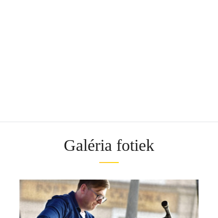
_DSC0563
_DSC1041
_DSC1051
_DSC1053
_DSC0445
Galéria fotiek