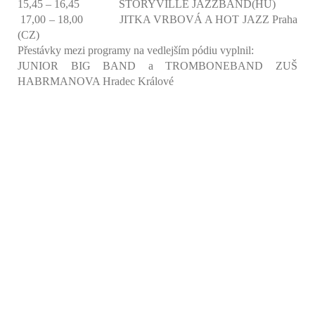
15,45 – 16,45 STORYVILLE JAZZBAND(HU)
17,00 – 18,00 JITKA VRBOVÁ A HOT JAZZ Praha
(CZ)
Přestávky mezi programy na vedlejším pódiu vyplnil:
JUNIOR BIG BAND a TROMBONEBAND ZUŠ
HABRMANOVA Hradec Králové
_DSC0283
_DSC0715
_DSC0717
_DSC0752
_DSC0416
_DSC0294
_DSC0594
_DSC0603
_DSC0365