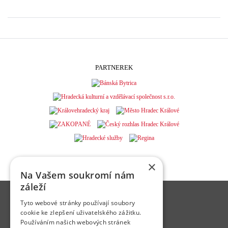
PARTNEREK
×
Na Vašem soukromí nám
záleží
Hradecká kulturní a vzdělávací společnost s.r.o.
Tyto webové stránky používají soubory
Československé armády 300/22
cookie ke zlepšení uživatelského zážitku.
500 03 Hradec Králové
Používáním našich webových stránek
Email:
zdena.liskova@adalbertinum.cz