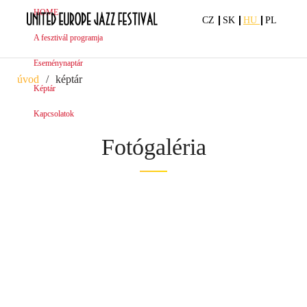
HOME
CZ
SK
HU
PL
A fesztivál programja
Eseménynaptár
úvod
képtár
Képtár
Kapcsolatok
Fotógaléria