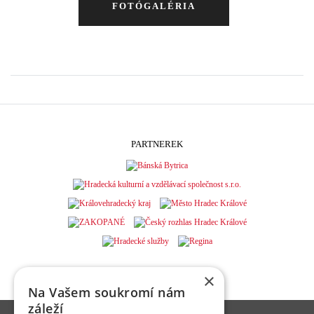
FOTÓGALÉRIA
PARTNEREK
×
Na Vašem soukromí nám
záleží