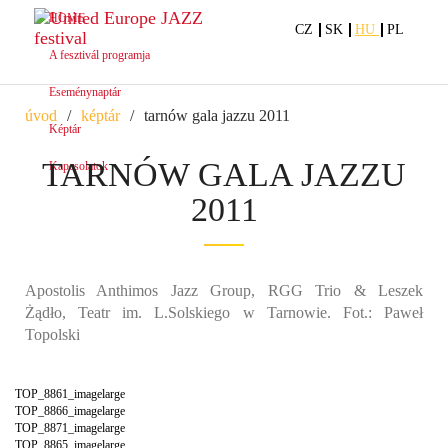
HOME
CZ
SK
HU
PL
A fesztivál programja
Eseménynaptár
úvod
képtár
tarnów gala jazzu 2011
Képtár
TARNÓW GALA JAZZU
Kapcsolatok
2011
Apostolis Anthimos Jazz Group, RGG Trio & Leszek
Żądło, Teatr im. L.Solskiego w Tarnowie. Fot.: Paweł
Topolski
TOP_8861_imagelarge
TOP_8866_imagelarge
TOP_8871_imagelarge
TOP_8865_imagelarge