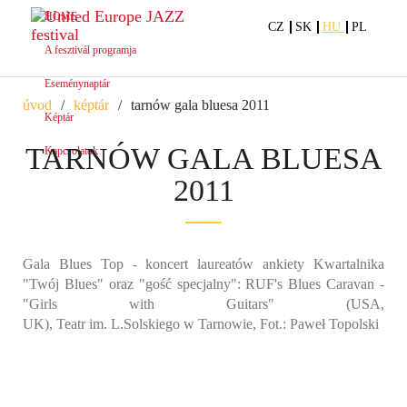
HOME
CZ
SK
HU
PL
A fesztivál programja
Eseménynaptár
úvod
képtár
tarnów gala bluesa 2011
Képtár
TARNÓW GALA BLUESA
Kapcsolatok
2011
Gala Blues Top - koncert laureatów ankiety Kwartalnika
"Twój Blues" oraz "gość specjalny": RUF's Blues Caravan -
"Girls with Guitars" (USA,
UK), Teatr im. L.Solskiego w Tarnowie, Fot.: Paweł Topolski