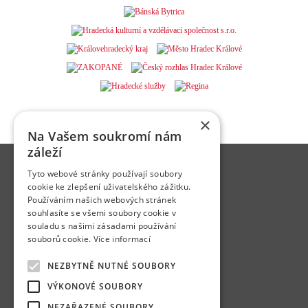
×
Na Vašem soukromí nám
záleží
Hradecká kulturní a vzdělávací společnost s.r.o.
Tyto webové stránky používají soubory
Československé armády 300/22
cookie ke zlepšení uživatelského zážitku.
500 03 Hradec Králové
Používáním našich webových stránek
Email:
zdena.liskova@adalbertinum.cz
souhlasíte se všemi soubory cookie v
Tel.:
+420 606 725 154
souladu s našimi zásadami používání
Web:
www.adalbertinum.cz
souborů cookie.
Více informací
Mestský úrad
Československej armády 26
NEZBYTNĚ NUTNÉ SOUBORY
974 01 Banská Bystrica
Email:
ludmila.grausova@banskabystrica.sk
VÝKONOVÉ SOUBORY
Tel.:
+420 484 330 527
Web:
www.banskabystrica.sk/
NEZAŘAZENÉ SOUBORY