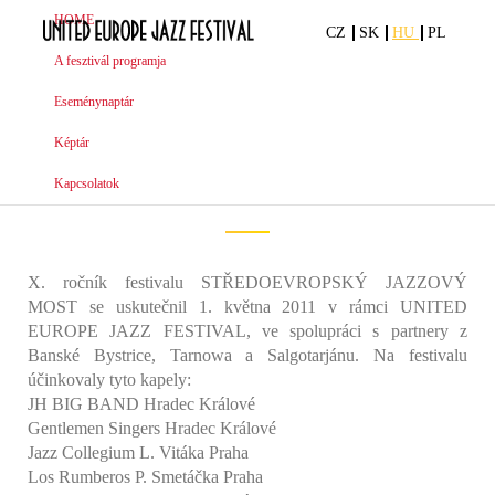
HOME
HOME
CZ
CZ
SK
SK
HU
HU
PL
PL
A fesztivál programja
A fesztivál programja
Eseménynaptár
Eseménynaptár
úvod
képtár
hradec králové 2011
Képtár
Képtár
Hradec Králové 2011
Kapcsolatok
Kapcsolatok
X. ročník festivalu STŘEDOEVROPSKÝ JAZZOVÝ
MOST se uskutečnil 1. května 2011 v rámci UNITED
EUROPE JAZZ FESTIVAL, ve spolupráci s partnery z
Banské Bystrice, Tarnowa a Salgotarjánu. Na festivalu
účinkovaly tyto kapely:
JH BIG BAND Hradec Králové
Gentlemen Singers Hradec Králové
Jazz Collegium L. Vitáka Praha
Los Rumberos P. Smetáčka Praha