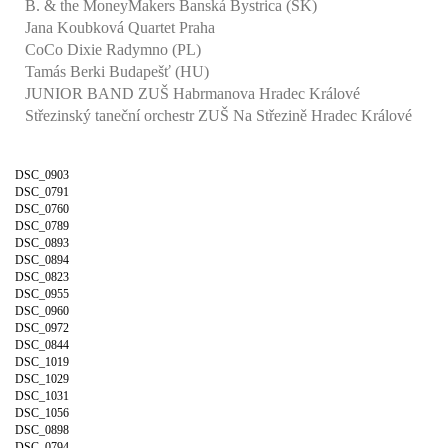
B. & the MoneyMakers Banská Bystrica (SK)
Jana Koubková Quartet Praha
CoCo Dixie Radymno (PL)
Tamás Berki Budapešť (HU)
JUNIOR BAND ZUŠ Habrmanova Hradec Králové
Střezinský taneční orchestr ZUŠ Na Střezině Hradec Králové
DSC_0903
DSC_0791
DSC_0760
DSC_0789
DSC_0893
DSC_0894
DSC_0823
DSC_0955
DSC_0960
DSC_0972
DSC_0844
DSC_1019
DSC_1029
DSC_1031
DSC_1056
DSC_0898
DSC_0794