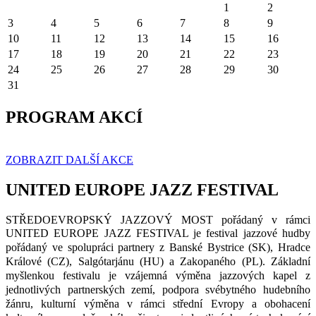
1
2
3
4
5
6
7
8
9
10
11
12
13
14
15
16
17
18
19
20
21
22
23
24
25
26
27
28
29
30
31
PROGRAM AKCÍ
ZOBRAZIT DALŠÍ AKCE
UNITED EUROPE JAZZ FESTIVAL
STŘEDOEVROPSKÝ JAZZOVÝ MOST pořádaný v rámci
UNITED EUROPE JAZZ FESTIVAL je festival
jazzové
hudby
pořádaný
ve
spolupráci
partnery
z
Banské
Bystrice
(SK),
Hradce
Králové
(CZ),
Salgótarjánu
(
HU
) a
Zakopaného
(PL).
Základní
myšlenkou
festivalu
je
vzájemná
výměna
jazzových
kapel
z
jednotlivých
partnerských
zemí
,
podpora
svébytného
hudebního
žánru
,
kulturní
výměna
v
rámci
střední
Evropy
a
obohacení